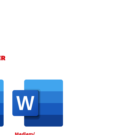
ER
Medlem/