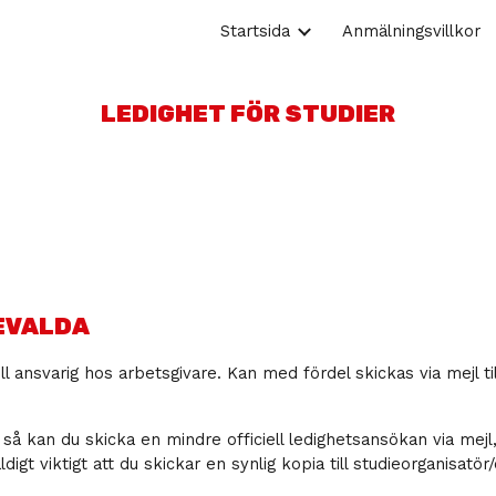
Startsida
Anmälningsvillkor
ip to main content
Skip to navigat
LEDIGHET FÖR STUDIER
EVALDA
ill ansvarig hos arbetsgivare. Kan med fördel skickas via mejl t
så kan du skicka en mindre officiell ledighetsansökan via mejl
äldigt viktigt att du skickar en synlig kopia till studieorganisa